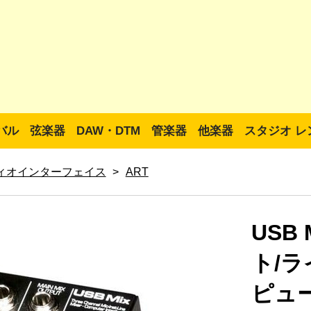
バル
弦楽器
DAW・DTM
管楽器
他楽器
スタジオ レ
ィオインターフェイス
>
ART
USB
ト/
ピュ