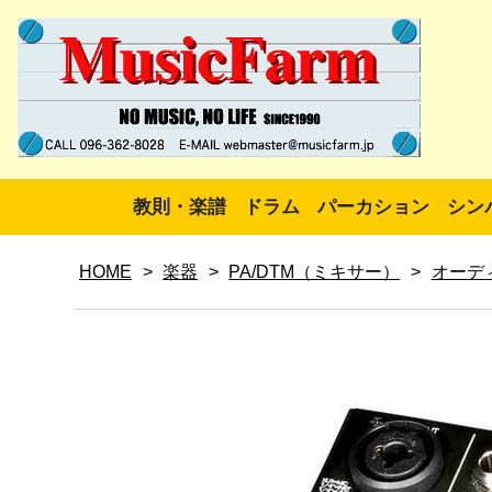
教則・楽譜
ドラム
パーカション
シン
HOME
>
楽器
>
PA/DTM（ミキサー）
>
オーデ