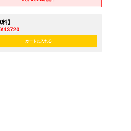
無料】
¥43720