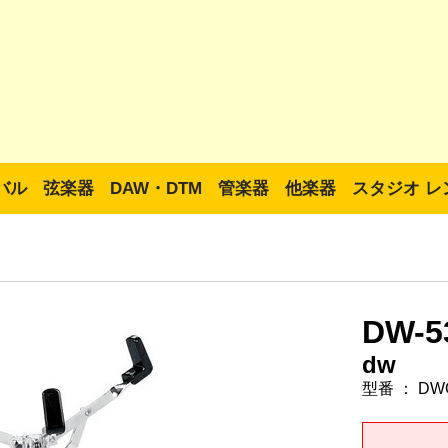
バル
弦楽器
DAW・DTM
管楽器
他楽器
スタジオ レ
DW-5
dw
型番 ： DW