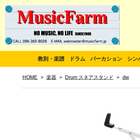
教則・楽譜
ドラム
パーカション
シン
HOME
>
楽器
>
Drum スネアスタンド
>
dw