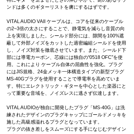
ンドは多くのギターリストを虜にするはずです。
VITAL AUDIO VAII ケーブルは、コアを従来のケーブル
の2~3倍の太さにすることで、静電気を減らし音質の向
上を実現しました。シールド部分には、隙間を100%遮
蔽して外部ノイズをカットした過密編組シールドを使用
し、ノイズ対策を徹底させています。また、シールド下
部には導電カーボン、芯線には独自の“0518 OFC”を使
用。これにより ケーブル自体の屈曲性を強化。プラグ
にはJIS規格、24金メッキ一体構造タイプの新型プラグ
MS-40Gプラグを使用することで導電率を高めていま
す。特にエレクトリック・ギターを中心とした楽器にと
って重要な音域を、ノイズレスに逃さず伝達します。
VITAL AUDIOが独自に開発したプラグ「MS-40G」は洗
練されたデザインのプラグキャップにゴールドメッキを
施した高級感溢れるプラグとなっています。
プラグの抜き差しをスムーズにする手になじむデザイン