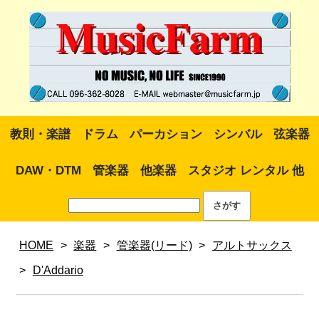
教則・楽譜
ドラム
パーカション
シンバル
弦楽器
DAW・DTM
管楽器
他楽器
スタジオ レンタル 他
HOME
>
楽器
>
管楽器(リード)
>
アルトサックス
>
D'Addario