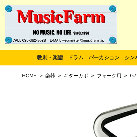
教則・楽譜
ドラム
パーカション
シン
HOME
>
楽器
>
ギターカポ
>
フォーク用
>
G7