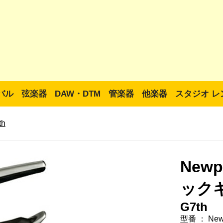
バル
弦楽器
DAW・DTM
管楽器
他楽器
スタジオ レ
th
New
ック
G7th
型番 ： Ne