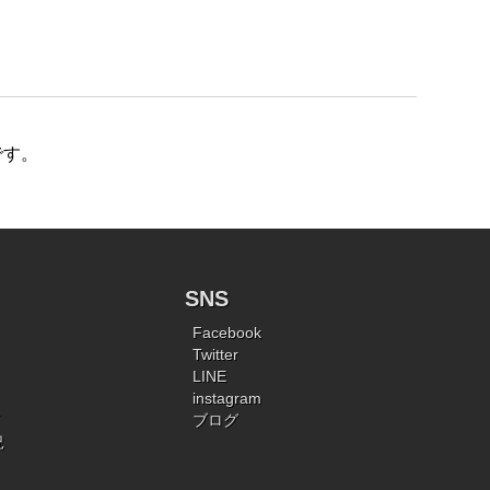
です。
SNS
Facebook
Twitter
LINE
instagram
ブログ
況