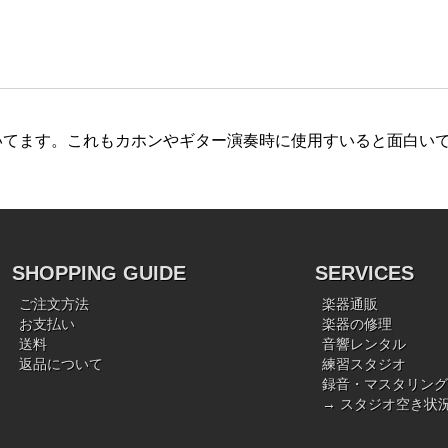
いてます。これもカホンやギター演奏時に使用すいると面白い
SHOPPING GUIDE
SERVICES
ご注文方法
楽器通販
お支払い
楽器の修理
送料
音響レンタル
返品について
練習スタジオ
録音・マスタリング
→ スタジオ空き状