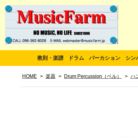
教則・楽譜
ドラム
パーカション
シン
HOME
>
楽器
>
Drum Percussion（ベル）
>
ハ