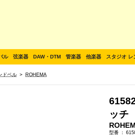
バル
弦楽器
DAW・DTM
管楽器
他楽器
スタジオ レ
ンドベル
>
ROHEMA
6158
ッチ
ROHE
型番 ： 615