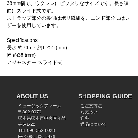
38mm幅で、ウクレレにピッタリなサイズです。長さ調
節はスライド式です。
ストラップ部分の裏側はポリ繊維を、エンド部分にはレ
ザーを使用しています。
Specifications
長さ 約745 ～約1,255 (mm)
幅 約38 (mm)
アジャスター スライド式
ABOUT US
SHOPPING GUIDE
ミュージックファーム
ご注文方法
〒862-0976
お支払い
熊本県熊本市中央区九品
送料
寺6-1-22
返品について
TEL 096-362-8028
FAX 096-300-3496