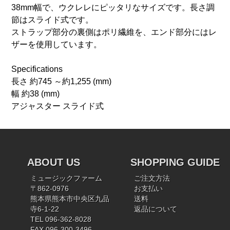
38mm幅で、ウクレレにピッタリなサイズです。長さ調
節はスライド式です。
ストラップ部分の裏側はポリ繊維を、エンド部分にはレ
ザーを使用しています。
Specifications
長さ 約745 ～約1,255 (mm)
幅 約38 (mm)
アジャスター スライド式
ABOUT US
SHOPPING GUIDE
ミュージックファーム
ご注文方法
〒862-0976
お支払い
熊本県熊本市中央区九品
送料
寺6-1-22
返品について
TEL 096-362-8028
FAX 096-300-3496