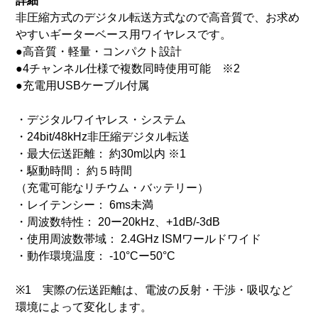
詳細
非圧縮方式のデジタル転送方式なので高音質で、お求め
やすいギーターベース用ワイヤレスです。
●高音質・軽量・コンパクト設計
●4チャンネル仕様で複数同時使用可能 ※2
●充電用USBケーブル付属
・デジタルワイヤレス・システム
・24bit/48kHz非圧縮デジタル転送
・最大伝送距離： 約30m以内 ※1
・駆動時間： 約５時間
（充電可能なリチウム・バッテリー）
・レイテンシー： 6ms未満
・周波数特性： 20ー20kHz、+1dB/-3dB
・使用周波数帯域： 2.4GHz ISMワールドワイド
・動作環境温度： -10°Cー50°C
※1 実際の伝送距離は、電波の反射・干渉・吸収など
環境によって変化します。