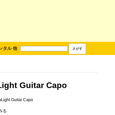
ンタル 他
Light Guitar Capo
Light Guitar Capo
みる