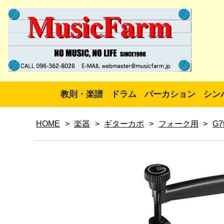
教則・楽譜
ドラム
パーカション
シン
HOME
>
楽器
>
ギターカポ
>
フォーク用
>
G7