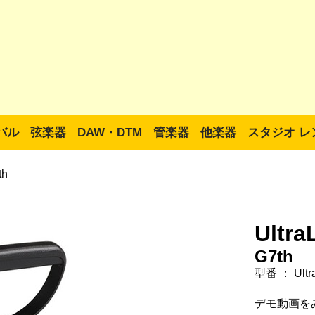
バル
弦楽器
DAW・DTM
管楽器
他楽器
スタジオ レ
th
Ultra
G7th
型番 ： Ultra
デモ動画を