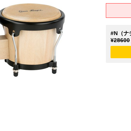
#N（ナ
¥28600