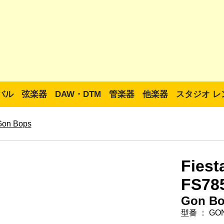
バル
弦楽器
DAW・DTM
管楽器
他楽器
スタジオ レ
Gon Bops
Fiest
FS78
Gon B
型番 ： GON