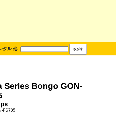
ンタル 他
a Series Bongo GON-
5
ops
-FS785