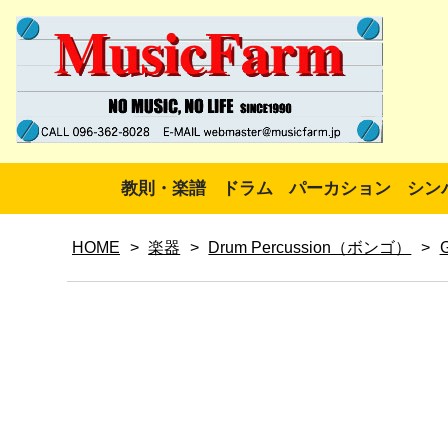
教則・楽譜
ドラム
パーカション
シン
HOME
>
楽器
>
Drum Percussion（ボンゴ）
>