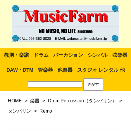
教則・楽譜
ドラム
パーカション
シンバル
弦楽器
DAW・DTM
管楽器
他楽器
スタジオ レンタル 他
HOME
>
楽器
>
Drum Percussion（タンバリン）
>
タンバリン
>
Remo