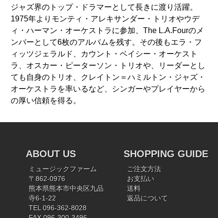
ジャズ界のトップ・ドラマーとして長きに渡り活躍。
1975年よりモンティ・アレキサンダー・トリオやウデ
ィ・ハーマン・オーケストラに参加、The L.A.Fourのメ
ンバーとして6枚のアルバムを残す。その後もエラ・フ
ィッツジェラルド、カウント・ベイシー・オーケスト
ラ、オスカー・ピーターソン・トリオや、リーダーとし
ても自身のトリオ、クレイトン＝ハミルトン・ジャズ・
オーケストラを率いるなど、シンガーやプレイヤーから
の厚い信頼を得る。
ABOUT US
SHOPPING GUIDE
ミュージックファーム
ご注文方法
〒862-0976
お支払い
熊本県熊本市中央区九品
送料
寺6-1-22
返品について
TEL 096-362-8028
FAX 096-300-3496