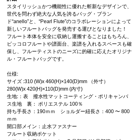
スタイリッシュかつ機能性に優れた斬新なデザインで、
世代を問わず絶大な人気を誇るバッグ・ブラン
ド“anello”と、“Pearl Flute”のコラボレーションによって
新しいフルートバッグを発売する運びとなりました！
フルート本体を安全に収納し運搬することはもちろん、
ピッコロフルートや譜面台、楽譜を入れるスペースも確
保し、フルーティストのニーズに的確に応えたオリジナ
ル・フルートバッグです。
仕様:
サイズ :310 (W)x 460(H)×140(D)mm （外寸）
280(W)x 420(H)×110(D)mm (内寸)
生地:：表 撥水性マットコーティング・ポリキャンバ
ス生地 裏： ポリエステル 100％
持ち手長さ：190ｍｍ ショルダー紐長さ：400 〜 800
ｍｍ
開口部メイン：止水ファスナー
フルート収納ポケット