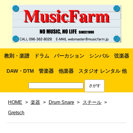
教則・楽譜
ドラム
パーカション
シンバル
弦楽器
DAW・DTM
管楽器
他楽器
スタジオ レンタル 他
HOME
>
楽器
>
Drum Snare
>
スチール
>
Gretsch