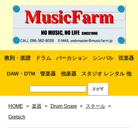
教則・楽譜
ドラム
パーカション
シンバル
弦楽器
DAW・DTM
管楽器
他楽器
スタジオ レンタル 他
HOME
>
楽器
>
Drum Snare
>
スチール
>
Gretsch