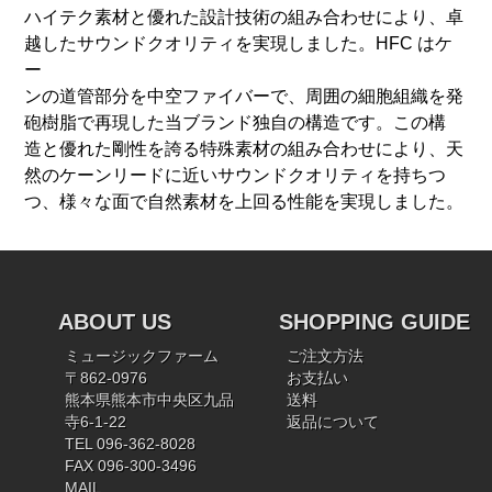
ハイテク素材と優れた設計技術の組み合わせにより、卓
越したサウンドクオリティを実現しました。HFC はケ
ー
ンの道管部分を中空ファイバーで、周囲の細胞組織を発
砲樹脂で再現した当ブランド独自の構造です。この構
造と優れた剛性を誇る特殊素材の組み合わせにより、天
然のケーンリードに近いサウンドクオリティを持ちつ
つ、様々な面で自然素材を上回る性能を実現しました。
ABOUT US
SHOPPING GUIDE
ミュージックファーム
ご注文方法
〒862-0976
お支払い
熊本県熊本市中央区九品
送料
寺6-1-22
返品について
TEL 096-362-8028
FAX 096-300-3496
MAIL