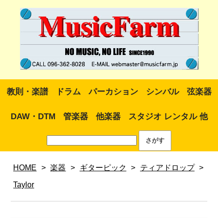
教則・楽譜
ドラム
パーカション
シンバル
弦楽器
DAW・DTM
管楽器
他楽器
スタジオ レンタル 他
HOME
>
楽器
>
ギターピック
>
ティアドロップ
>
Taylor