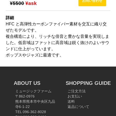
¥5500
¥ask
詳細
HFC と高弾性カーボンファイバー素材を交互に織り交
ぜたモデルです。
複合構造により、リッチな倍音と豊かな音量を実現しま
した。低音域はファットに高音域は鋭く抜けのよいサウ
ンドに仕上がっています。
ポップスやジャズに最適です。
ABOUT US
SHOPPING GUIDE
ミュージックファーム
ご注文方法
〒862-0976
お支払い
熊本県熊本市中央区九品
送料
寺6-1-22
返品について
TEL 096-362-8028