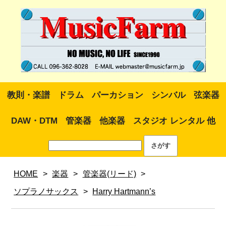
教則・楽譜
ドラム
パーカション
シンバル
弦楽器
DAW・DTM
管楽器
他楽器
スタジオ レンタル 他
HOME
>
楽器
>
管楽器(リード)
>
ソプラノサックス
>
Harry Hartmann’s