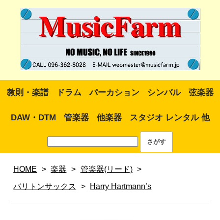
教則・楽譜
ドラム
パーカション
シンバル
弦楽器
DAW・DTM
管楽器
他楽器
スタジオ レンタル 他
HOME
>
楽器
>
管楽器(リード)
>
バリトンサックス
>
Harry Hartmann’s