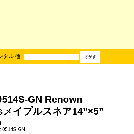
ンタル 他
0514S-GN Renown
iesメイプルスネア14”×5”
h
-0514S-GN