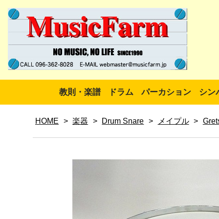
教則・楽譜
ドラム
パーカション
シン
HOME
>
楽器
>
Drum Snare
>
メイプル
>
Gret