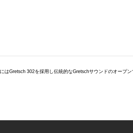
Gretsch 302を採用し伝統的なGretschサウンドのオ