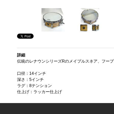
詳細
伝統のレナウンシリーズRのメイプルスネア、フープには
口径：14インチ
深さ：5インチ
ラグ：8テンション
仕上げ：ラッカー仕上げ