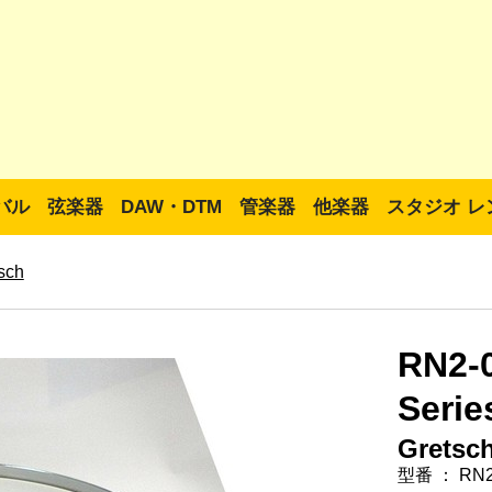
バル
弦楽器
DAW・DTM
管楽器
他楽器
スタジオ レ
sch
RN2-
Ser
Gretsc
型番 ： RN2