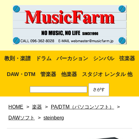
教則・楽譜
ドラム
パーカション
シンバル
弦楽器
DAW・DTM
管楽器
他楽器
スタジオ レンタル 他
HOME
>
楽器
>
PA/DTM（パソコンソフト）
>
DAWソフト
>
steinberg