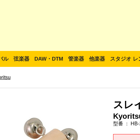
バル
弦楽器
DAW・DTM
管楽器
他楽器
スタジオ レ
ritsu
スレイ
Kyorits
型番 ： HB-