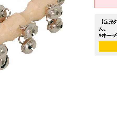
【定形
ん。
¥オープ