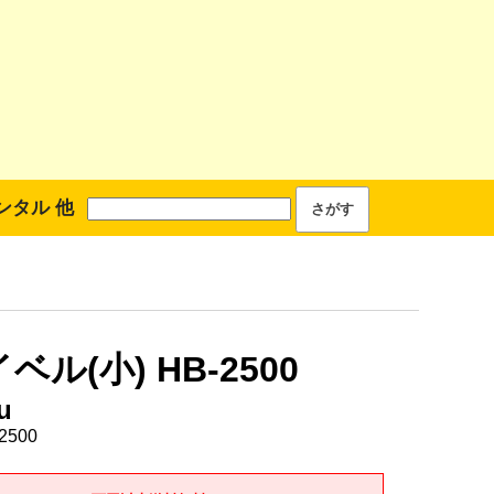
ンタル 他
ベル(小) HB-2500
u
2500