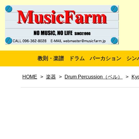
教則・楽譜
ドラム
パーカション
シン
HOME
>
楽器
>
Drum Percussion（ベル）
>
Kyo