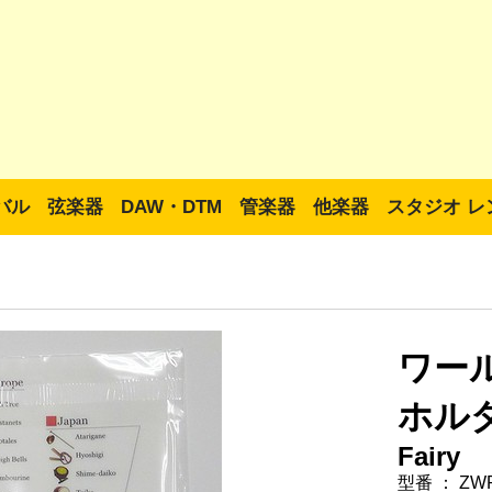
バル
弦楽器
DAW・DTM
管楽器
他楽器
スタジオ レ
ワー
ホル
Fairy
型番 ： ZW