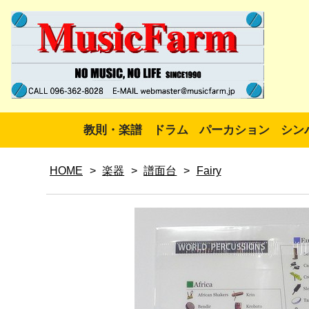
教則・楽譜
ドラム
パーカション
シン
HOME
>
楽器
>
譜面台
>
Fairy