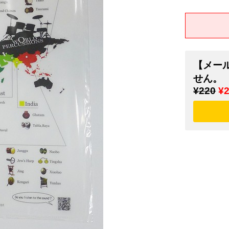
【メー
せん。
¥220
¥