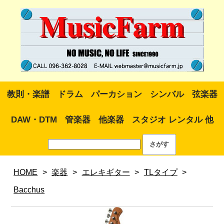
教則・楽譜
ドラム
パーカション
シンバル
弦楽器
DAW・DTM
管楽器
他楽器
スタジオ レンタル 他
HOME
>
楽器
>
エレキギター
>
TLタイプ
>
Bacchus