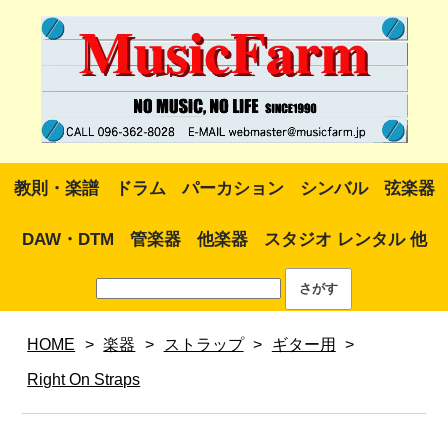
教則・楽譜
ドラム
パーカション
シンバル
弦楽器
DAW・DTM
管楽器
他楽器
スタジオ レンタル 他
HOME
>
楽器
>
ストラップ
>
ギター用
>
Right On Straps