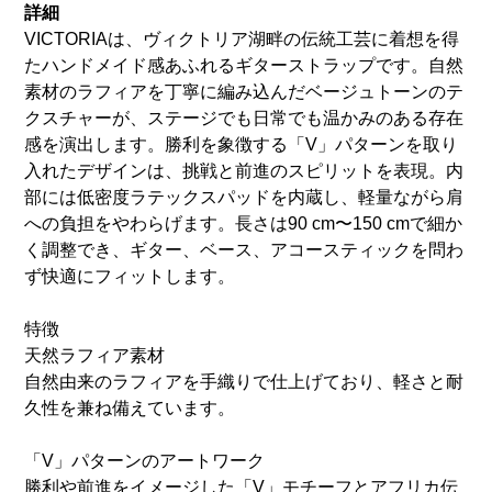
詳細
VICTORIAは、ヴィクトリア湖畔の伝統工芸に着想を得
たハンドメイド感あふれるギターストラップです。自然
素材のラフィアを丁寧に編み込んだベージュトーンのテ
クスチャーが、ステージでも日常でも温かみのある存在
感を演出します。勝利を象徴する「V」パターンを取り
入れたデザインは、挑戦と前進のスピリットを表現。内
部には低密度ラテックスパッドを内蔵し、軽量ながら肩
への負担をやわらげます。長さは90 cm〜150 cmで細か
く調整でき、ギター、ベース、アコースティックを問わ
ず快適にフィットします。
特徴
天然ラフィア素材
自然由来のラフィアを手織りで仕上げており、軽さと耐
久性を兼ね備えています。
「V」パターンのアートワーク
勝利や前進をイメージした「V」モチーフとアフリカ伝