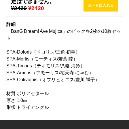
定はできません。
¥2420
¥2420
詳細
「BanG Dream! Ave Mujica」のピック各2枚の10枚セッ
ト
SPA-Doloris（ドロリス/三角 初華）
SPA-Mortis（モーティス/若葉 睦）
SPA-Timoris（ティモリス/八幡 海鈴）
SPA-Amoris（アモーリス/祐天寺 にゃむ）
SPA-Oblivionis（オブリビオニス/豊川 祥子）
材質 ポリアセタール
厚さ 1.0㎜
形状 トライアングル