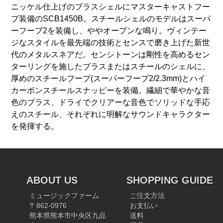
ニッケル仕上げのブラスシェルにマスターキャストフー
プ装備のSCB1450B。スチールシェルのモデルはスーパ
ーフープ2を装備し、ややオープンな鳴り。ヴィンテー
ジなスタイルを最先端の技術とセンスで磨き上げた新世
代のメタルスネアだ。センシトーンは剛性を高めるセン
ターリングを施したブラスまたはスチールのシェルに、
厚めのスチールフープ(スーパーフープ2/2.3mm)とハイ
カーボンスチールスナッピーを装備。繊細で華やかな音
色のブラス、ドライでクリアーな音色でソリッドな手応
えのスチール、それぞれに明解なサウンドキャラクター
を発揮する。
ABOUT US
SHOPPING GUIDE
ミュージックファーム
ご注文方法
〒862-0976
お支払い
熊本県熊本市中央区九品
送料