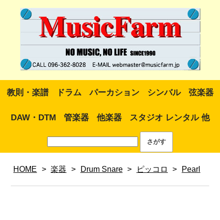
教則・楽譜
ドラム
パーカション
シンバル
弦楽器
DAW・DTM
管楽器
他楽器
スタジオ レンタル 他
HOME
>
楽器
>
Drum Snare
>
ピッコロ
>
Pearl