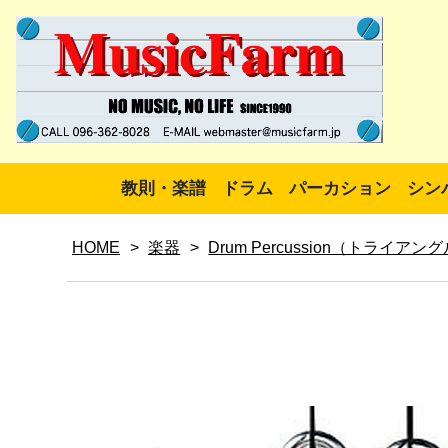
教則・楽譜
ドラム
パーカション
シン
HOME
>
楽器
>
Drum Percussion（トライアン