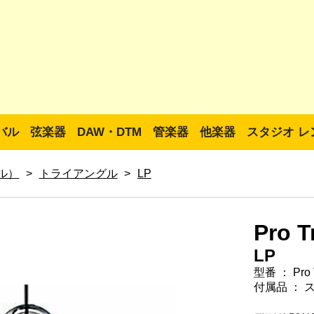
バル
弦楽器
DAW・DTM
管楽器
他楽器
スタジオ レ
グル）
>
トライアングル
>
LP
Pro T
LP
型番 ： Pro T
付属品 ： 