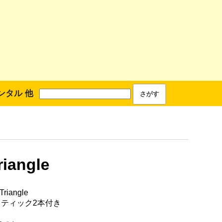
ンタル 他
riangle
riangle
スティック2本付き