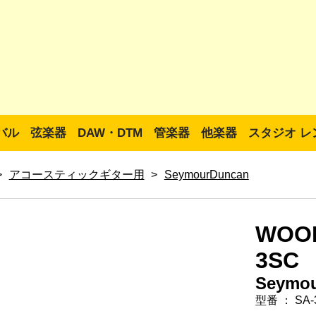
バル
弦楽器
DAW・DTM
管楽器
他楽器
スタジオ レ
>
アコースティックギター用
>
SeymourDuncan
WOOD
3SC
Seymo
型番 ： SA-