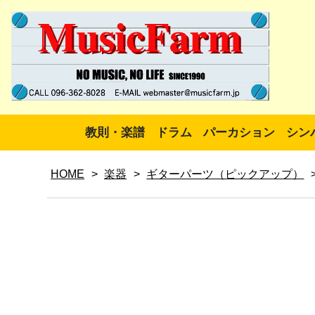
教則・楽譜
ドラム
パーカション
シン
HOME
>
楽器
>
ギターパーツ（ピックアップ）