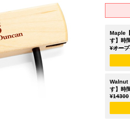
Mapl
す】時
¥オープ
Waln
す】時
¥14300