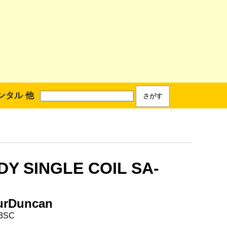
ンタル 他
Y SINGLE COIL SA-
urDuncan
3SC