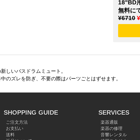
18"BD
無料に
¥6710
の新しいバスドラムミュート。
奏中のズレを防ぎ、不要の際はパーツごとはずせます。
SHOPPING GUIDE
SERVICES
ご注文方法
楽器通販
お支払い
楽器の修理
送料
音響レンタル