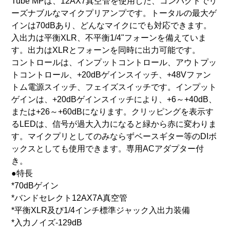
Tube MPは、12AX7真空管を使用した、コンパクトでリ
ーズナブルなマイクプリアンプです。トータルの最大ゲ
インは70dBあり、どんなマイクにでも対応できます。
入出力は平衡XLR、不平衡1/4"フォーンを備えていま
す。出力はXLRとフォーンを同時に出力可能です。
コントロールは、インプットコントロール、アウトプッ
トコントロール、+20dBゲインスイッチ、+48Vファン
トム電源スイッチ、フェイズスイッチです。インプット
ゲインは、+20dBゲインスイッチにより、+6～+40dB、
または+26～+60dBになります。クリッピングを表示す
るLEDは、信号が過大入力になると緑から赤に変わりま
す。マイクプリとしてのみならずベースギター等のDIボ
ックスとしても使用できます。専用ACアダプター付
き。
●特長
*70dBゲイン
*バンドセレクト12AX7A真空管
*平衡XLR及び1/4インチ標準ジャック入出力装備
*入力ノイズ-129dB