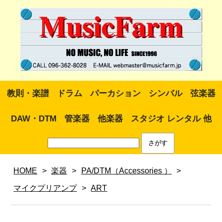
教則・楽譜
ドラム
パーカション
シンバル
弦楽器
DAW・DTM
管楽器
他楽器
スタジオ レンタル 他
HOME
>
楽器
>
PA/DTM（Accessories ）
>
マイクプリアンプ
>
ART