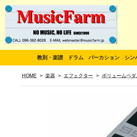
教則・楽譜
ドラム
パーカション
シン
HOME
>
楽器
>
エフェクター
>
ボリュームペダ