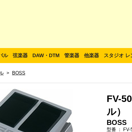
バル
弦楽器
DAW・DTM
管楽器
他楽器
スタジオ レ
ル
>
BOSS
FV-
ル）
BOSS
型番 ： FV-