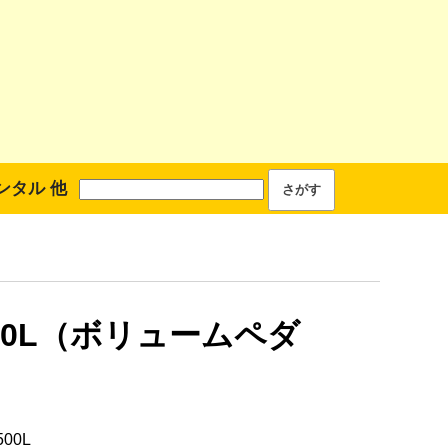
ンタル 他
500L（ボリュームペダ
500L