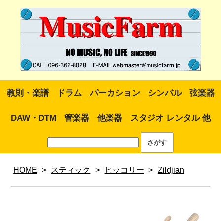
教則・楽譜
ドラム
パーカション
シンバル
弦楽器
DAW・DTM
管楽器
他楽器
スタジオ レンタル 他
HOME
>
スティック
>
ヒッコリー
>
Zildjian