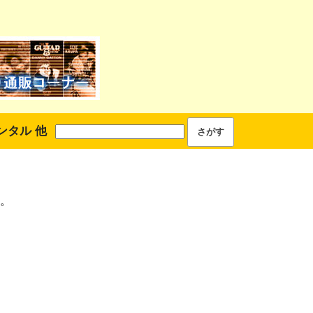
ンタル 他
。