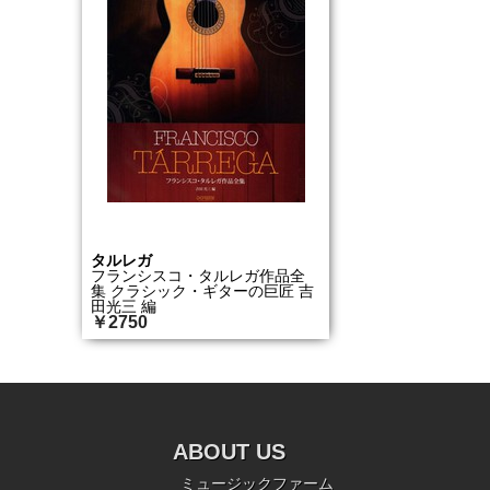
タルレガ
フランシスコ・タルレガ作品全
集 クラシック・ギターの巨匠 吉
田光三 編
￥2750
ABOUT US
ミュージックファーム