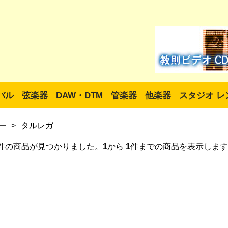
バル
弦楽器
DAW・DTM
管楽器
他楽器
スタジオ レ
ー
>
タルレガ
件の商品が見つかりました。
1
から
1
件までの商品を表示します