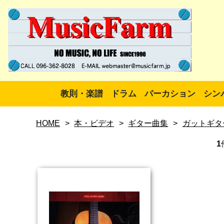
教則・楽譜
ドラム
パーカション
シン
HOME
>
本・ビデオ
>
ギター曲集
>
ガットギタ
1