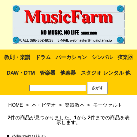
教則・楽譜
ドラム
パーカション
シンバル
弦楽器
DAW・DTM
管楽器
他楽器
スタジオ レンタル 他
HOME
>
本・ビデオ
>
楽器教本
>
モーツァルト
2
件の商品が見つかりました。
1
から
2
件までの商品を表
示します。