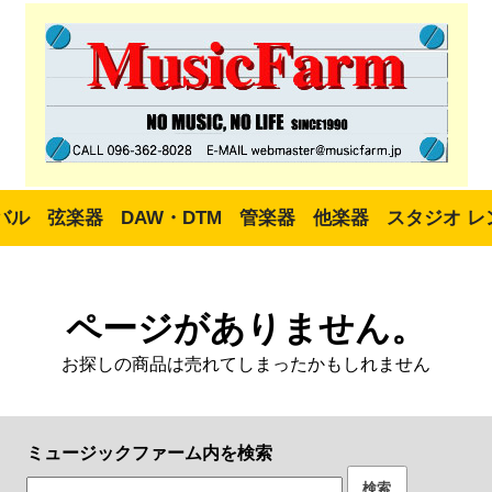
バル
弦楽器
DAW・DTM
管楽器
他楽器
スタジオ レ
ページがありません。
お探しの商品は売れてしまったかもしれません
ミュージックファーム内を検索