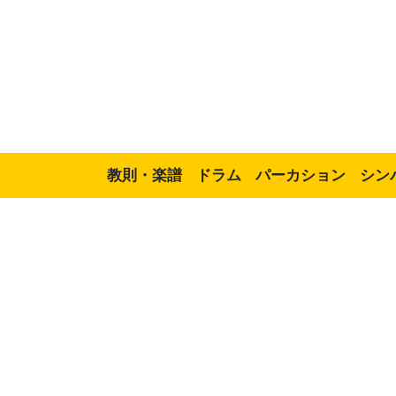
教則・楽譜
ドラム
パーカション
シン