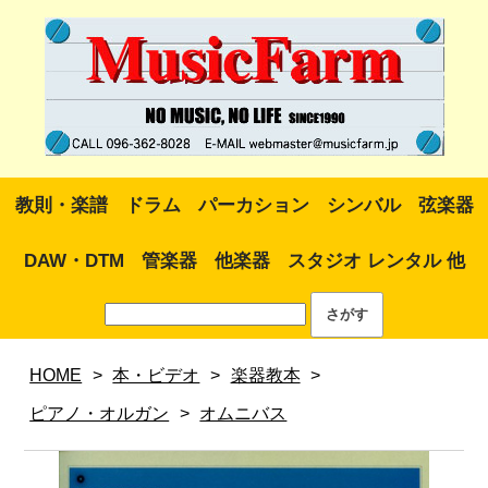
教則・楽譜
ドラム
パーカション
シンバル
弦楽器
DAW・DTM
管楽器
他楽器
スタジオ レンタル 他
HOME
>
本・ビデオ
>
楽器教本
>
ピアノ・オルガン
>
オムニバス