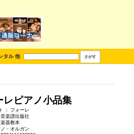
ンタル 他
ーレピアノ小品集
 ： フォーレ
全音楽譜出版社
 楽器教本
アノ・オルガン