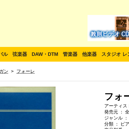
バル
弦楽器
DAW・DTM
管楽器
他楽器
スタジオ レ
ガン
>
フォーレ
フォ
アーティスト
発売元 ： 
ジャンル ：
分類 ： ピ