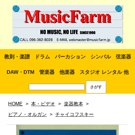
教則・楽譜
ドラム
パーカション
シンバル
弦楽器
DAW・DTM
管楽器
他楽器
スタジオ レンタル 他
HOME
>
本・ビデオ
>
楽器教本
>
ピアノ・オルガン
>
チャイコフスキー