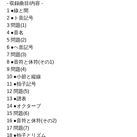
- 収録曲目/内容 -
1 ●線と間
2 ●ト音記号
3 問題(1)
4 ●音名
5 問題(2)
6 ●ヘ音記号
7 問題(3)
8 ●音符と休符(その1)
9 問題(4)
10 ●小節と縦線
11 ●拍子記号
12 問題(5)
13 ●譜表
14 ●オクターブ
15 問題(6)
16 ●音符と休符(その2)
17 問題(7)
18 ●拍子とリズム