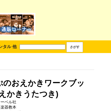
ンタル 他
ぷのおえかきワークブッ
 (えかきうたつき)
サーベル社
 楽器教本