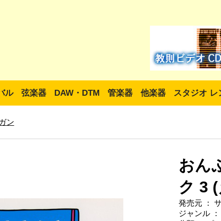
バル
弦楽器
DAW・DTM
管楽器
他楽器
スタジオ レ
ガン
おん
ク 3
発売元 ： 
ジャンル ：