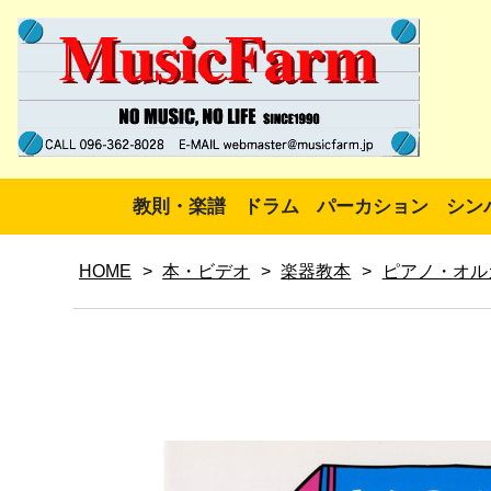
教則・楽譜
ドラム
パーカション
シン
HOME
>
本・ビデオ
>
楽器教本
>
ピアノ・オル