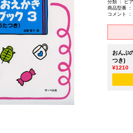
分類 ： ピ
商品型番 ： 9
コメント ：
おんぷの
つき)
¥1210