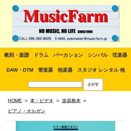
教則・楽譜
ドラム
パーカション
シンバル
弦楽器
DAW・DTM
管楽器
他楽器
スタジオ レンタル 他
HOME
>
本・ビデオ
>
楽器教本
>
ピアノ・オルガン