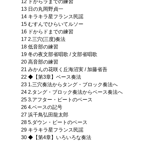
12 ドからラまでの練習
13 日の丸岡野貞一
14 キラキラ星フランス民謡
15 むすんでひらいてルソー
16 ドからドまでの練習
17 2.三穴(三度)奏法
18 低音部の練習
19 冬の夜文部省唱歌 / 文部省唱歌
20 高音部の練習
21 みかんの花咲く丘海沼実 / 加藤省吾
22 ◆【第3章】ベース奏法
23 1.三穴奏法からタング・ブロック奏法へ
24 2.タング・ブロック奏法からベース奏法へ
25 3.アフター・ビートのベース
26 4.ベースの記号
27 浜千鳥弘田龍太郎
28 5.ダウン・ビートのベース
29 キラキラ星フランス民謡
30 ◆【第4章】いろいろな奏法