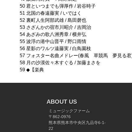
50 君といつまでも弾厚作 / 岩谷時子
51 北国の春遠藤実 / いではく
52 裏町人生阿部武雄 / 島田磬也
53 さざんかの宿市川昭介 / 吉岡治
54 あざみの歌八洲秀章 / 横井弘
55 波浮の港中山晋平 / 野口雨情
56 星影のワルツ遠藤実 / 白鳥園枝
57 フォスター名曲メドレー(春風 草競馬 夢見る君)
58 月の沙漠佐々木すぐる / 加藤まさを
59 ◆【楽典
ABOUT US
ミュージックファーム
〒862-0976
熊本県熊本市中央区九品寺6-1-
22