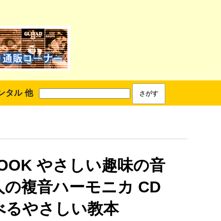
ンタル 他
BOOK やさしい趣味の音
人の複音ハーモニカ CD
べるやさしい教本