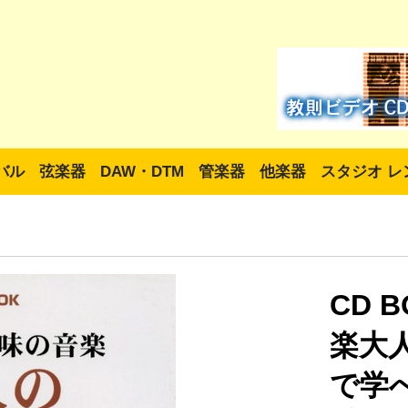
バル
弦楽器
DAW・DTM
管楽器
他楽器
スタジオ レ
CD 
楽大
で学