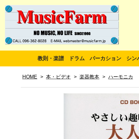
教則・楽譜
ドラム
パーカション
シン
HOME
>
本・ビデオ
>
楽器教本
>
ハーモニカ