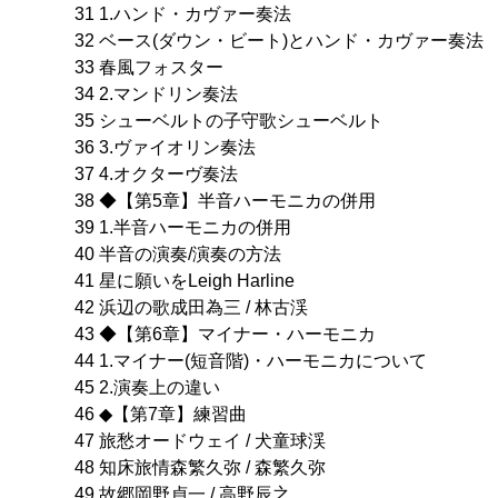
31 1.ハンド・カヴァー奏法
32 ベース(ダウン・ビート)とハンド・カヴァー奏法
33 春風フォスター
34 2.マンドリン奏法
35 シューベルトの子守歌シューベルト
36 3.ヴァイオリン奏法
37 4.オクターヴ奏法
38 ◆【第5章】半音ハーモニカの併用
39 1.半音ハーモニカの併用
40 半音の演奏/演奏の方法
41 星に願いをLeigh Harline
42 浜辺の歌成田為三 / 林古渓
43 ◆【第6章】マイナー・ハーモニカ
44 1.マイナー(短音階)・ハーモニカについて
45 2.演奏上の違い
46 ◆【第7章】練習曲
47 旅愁オードウェイ / 犬童球渓
48 知床旅情森繁久弥 / 森繁久弥
49 故郷岡野貞一 / 高野辰之