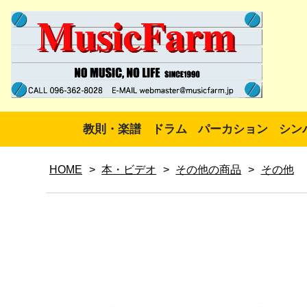
教則・楽譜
ドラム
パーカション
シン
HOME
>
本・ビデオ
>
その他の商品
>
その他