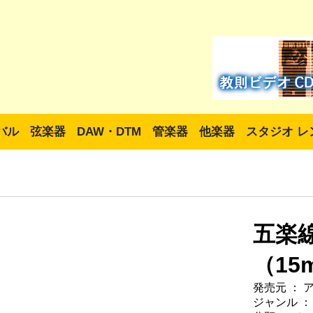
バル
弦楽器
DAW・DTM
管楽器
他楽器
スタジオ レ
五楽
（15
発売元 ： 
ジャンル ：