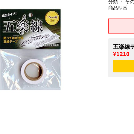
分類 ： そ
商品型番 ： 4
五楽線
¥1210