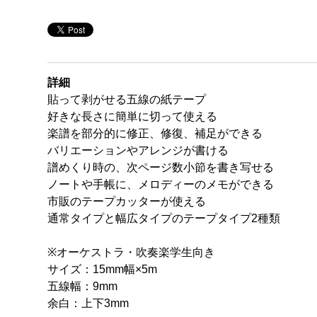
詳細
貼って剥がせる五線の紙テープ
好きな長さに簡単に切って使える
楽譜を部分的に修正、修復、補足ができる
バリエーションやアレンジが書ける
譜めくり時の、次ページ数小節を書き写せる
ノートや手帳に、メロディーのメモができる
市販のテープカッターが使える
通常タイプと幅広タイプのテープタイプ2種類
※オーケストラ・吹奏楽学生向き
サイズ：15mm幅×5m
五線幅：9mm
余白：上下3mm