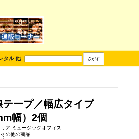
ンタル 他
線テープ／幅広タイプ
mm幅）2個
アリア ミュージックオフィス
 その他の商品