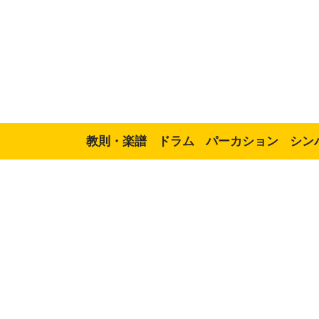
教則・楽譜
ドラム
パーカション
シン