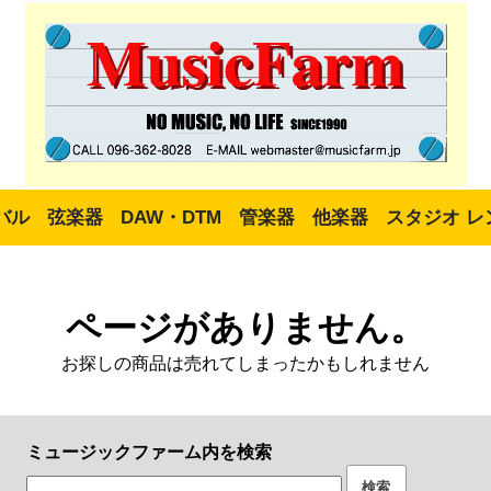
バル
弦楽器
DAW・DTM
管楽器
他楽器
スタジオ レ
ページがありません。
お探しの商品は売れてしまったかもしれません
ミュージックファーム内を検索