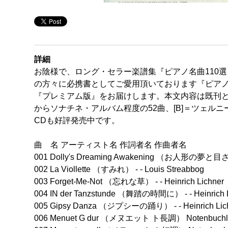
詳細
お陰様で、ロング・セラー楽譜集『ピアノ名曲110
の方々に必携書としてご愛用頂いております『ピアノ
『プレミアム版』をお届けします。本文内容は既刊と
からソナチネ・アルバム程度の52曲、[B]＝ツェルニ
CDも好評発売中です。
曲 名 アーティスト名 作詞者名 作曲者名
001 Dolly's Dreaming Awakening （お人形の夢と目ざめ）
002 La Viollette （すみれ） - - Louis Streabbog
003 Forget-Me-Not （忘れな草） - - Heinrich Lichner
004 IN der Tanzstunde （舞踏の時間に） - - Heinrich L
005 Gipsy Danza （ジプシーの踊り） - - Heinrich Lic
006 Menuet G dur （メヌエット ト長調） Notenbuchle