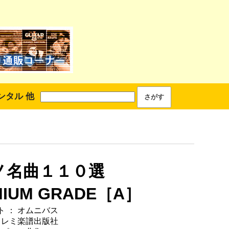
ンタル 他
ノ名曲１１０選
MIUM GRADE［A］
 ： オムニバス
ドレミ楽譜出版社