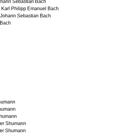
nn Sebastian Bach
 Philipp Emanuel Bach
ann Sebastian Bach
Bach
humann
humann
humann
er Shumann
r Shumann