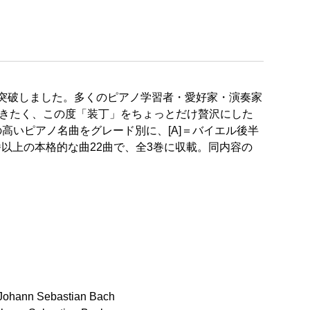
を突破しました。多くのピアノ学習者・愛好家・演奏家
頂きたく、この度「装丁」をちょっとだけ贅沢にした
いピアノ名曲をグレード別に、[A]＝バイエル後半
0番以上の本格的な曲22曲で、全3巻に収載。同内容の
ann Sebastian Bach