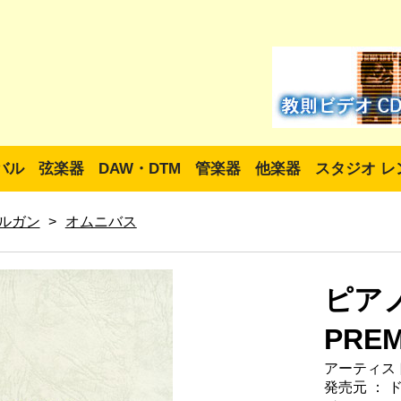
バル
弦楽器
DAW・DTM
管楽器
他楽器
スタジオ レ
ルガン
>
オムニバス
ピア
PRE
アーティスト
発売元 ： 