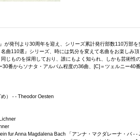
選』が発刊より30周年を迎え、シリーズ累計発行部数110万部
名曲110選』シリーズ、時には気分を変えて名曲をお楽しみ
同じものを採用しており、誰にもよく知られ、しかも芸術性の高
ー30番からソナタ・アルバム程度の36曲、[C]＝ツェルニー4
 - - Theodor Oesten
ichner
hner
in fur Anna Magdalena Bach 「アンナ・マクダレーナ・バ - - Joh