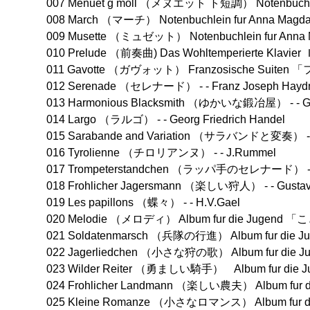
007 Menuet g moll （メヌエット ト短調） Notenbuchle
008 March （マーチ） Notenbuchlein fur Anna 
009 Musette （ミュゼット） Notenbuchlein fur A
010 Prelude （前奏曲) Das Wohltemperierte Kl
011 Gavotte （ガヴォット） Franzosische Suiten 
012 Serenade （セレナード） - - Franz Joseph Hayd
013 Harmonious Blacksmith （ゆかいな鍛冶屋） - - Geo
014 Largo （ラルゴ） - - Georg Friedrich Handel
015 Sarabande and Variation （サラバンドと変奏） - - G
016 Tyrolienne （チロリアンヌ） - - J.Rummel
017 Trompeterstandchen （ラッパ手のセレナード） - - Fr
018 Frohlicher Jagersmann （楽しい狩人） - - Gustav 
019 Les papillons （蝶々） - - H.V.Gael
020 Melodie （メロディ） Album fur die Jugend
021 Soldatenmarsch （兵隊の行進） Album fur di
022 Jagerliedchen （小さな狩の歌） Album fur di
023 Wilder Reiter （勇ましい騎手） Album fur di
024 Frohlicher Landmann （楽しい農夫） Album fu
025 Kleine Romanze （小さなロマンス） Album fur 