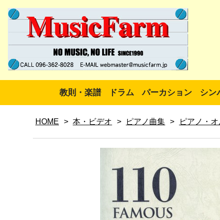
教則・楽譜
ドラム
パーカション
シン
HOME
>
本・ビデオ
>
ピアノ曲集
>
ピアノ・オ