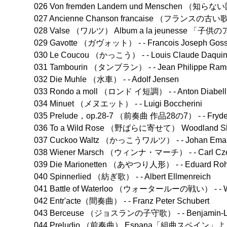
026 Von fremden Landern und Menschen （知らな
027 Ancienne Chanson francaise （フランスの古い歌） 
028 Valse （ワルツ） Album a la jeunesse 「子供のアル
029 Gavotte （ガヴォット） - - Francois Joseph Gos
030 Le Coucou （かっこう） - - Louis Claude Daqui
031 Tambourin （タンブラン） - - Jean Philippe Ram
032 Die Muhle （水車） - - Adolf Jensen
033 Rondo a moll （ロンド イ短調） - - Anton Diabell
034 Minuet （メヌエット） - - Luigi Boccherini
035 Prelude，op.28-7 （前奏曲 作品28の7） - - Frydery
036 To a Wild Rose （野ばらに寄せて） Woodland Sk
037 Cuckoo Waltz （かっこうワルツ） - - Johan Eman
038 Wiener Marsch （ウィンナ・マーチ） - - Carl Cz
039 Die Marionetten （あやつり人形） - - Eduard Ro
040 Spinnerlied （紡ぎ歌） - - Albert Ellmenreich
041 Battle of Waterloo （ウォータールーの戦い） - - Wi
042 Entr'acte（間奏曲） - - Franz Peter Schubert
043 Berceuse （ジョスランの子守歌） - - Benjamin-Lou
044 Preludio （前奏曲） Espana「組曲スペイン」より - - I