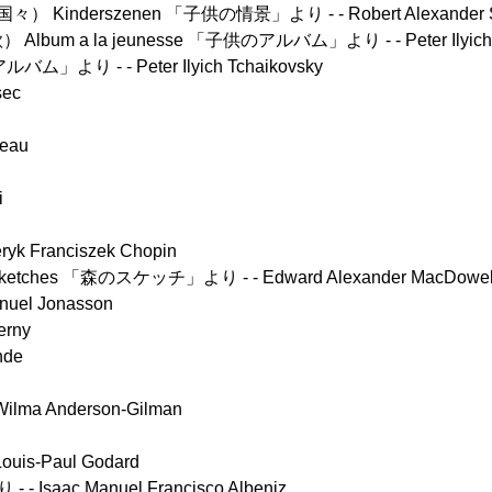
い国々） Kinderszenen 「子供の情景」より - - Robert Alexander
Album a la jeunesse 「子供のアルバム」より - - Peter Ilyich 
バム」より - - Peter Ilyich Tchaikovsky
sec
n
eau
i
k Franciszek Chopin
etches 「森のスケッチ」より - - Edward Alexander MacDowel
uel Jonasson
erny
hde
lma Anderson-Gilman
is-Paul Godard
saac Manuel Francisco Albeniz