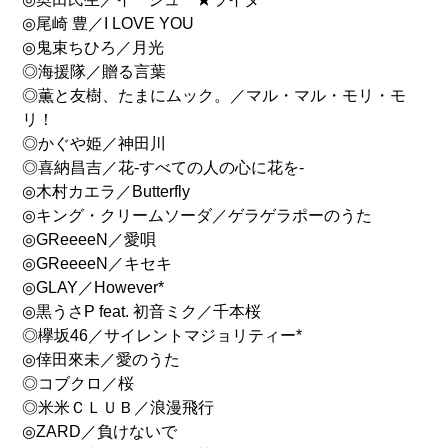
◎尾崎 豊／I LOVE YOU
◎鬼束ちひろ／月光
◎海援隊／贈る言葉
◎薫と友樹、たまにムック。／マル・マル・モリ・モ
リ！
◎かぐや姫／神田川
◎喜納昌吉／花-すべての人の心に花を-
◎木村カエラ／Butterfly
◎キング・クリームソーダ／ゲラゲラポーのうた
◎GReeeeN／愛唄
◎GReeeeN／キセキ
◎GLAY／However*
◎黒うさP feat. 初音ミク／千本桜
◎欅坂46／サイレントマジョリティー*
◎倖田來未／愛のうた
◎コブクロ／桜
◎米米ＣＬＵＢ／浪漫飛行
◎ZARD／負けないで