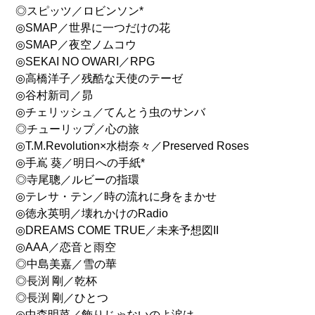
◎スピッツ／ロビンソン*
◎SMAP／世界に一つだけの花
◎SMAP／夜空ノムコウ
◎SEKAI NO OWARI／RPG
◎高橋洋子／残酷な天使のテーゼ
◎谷村新司／昴
◎チェリッシュ／てんとう虫のサンバ
◎チューリップ／心の旅
◎T.M.Revolution×水樹奈々／Preserved Roses
◎手嶌 葵／明日への手紙*
◎寺尾聰／ルビーの指環
◎テレサ・テン／時の流れに身をまかせ
◎徳永英明／壊れかけのRadio
◎DREAMS COME TRUE／未来予想図II
◎AAA／恋音と雨空
◎中島美嘉／雪の華
◎長渕 剛／乾杯
◎長渕 剛／ひとつ
◎中森明菜／飾りじゃないのよ涙は