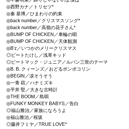
◎西野カナ／トリセツ*
◎秦 基博／ひまわりの約束
◎back number／クリスマスソング*
◎back number／高嶺の花子さん*
◎BUMP OF CHICKEN／車輪の唄
◎BUMP OF CHICKEN／天体観測
◎B'z／いつかのメリークリスマス
◎ビートたけし／浅草キッド
◎ピートマック・ジュニア／ルパン三世のテーマ
◎B. B. クィーンズ／おどるポンポコリン
◎BEGIN／涙そうそう
◎一青 窈／ハナミズキ
◎平井 堅／大きな古時計
◎THE BOOM／島唄
◎FUNKY MONKEY BABYS／告白
◎福山雅治／家族になろうよ
◎福山雅治／桜坂
◎藤井フミヤ／TRUE LOVE*