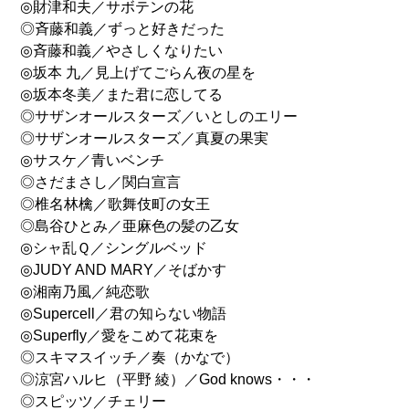
◎財津和夫／サボテンの花
◎斉藤和義／ずっと好きだった
◎斉藤和義／やさしくなりたい
◎坂本 九／見上げてごらん夜の星を
◎坂本冬美／また君に恋してる
◎サザンオールスターズ／いとしのエリー
◎サザンオールスターズ／真夏の果実
◎サスケ／青いベンチ
◎さだまさし／関白宣言
◎椎名林檎／歌舞伎町の女王
◎島谷ひとみ／亜麻色の髪の乙女
◎シャ乱Ｑ／シングルベッド
◎JUDY AND MARY／そばかす
◎湘南乃風／純恋歌
◎Supercell／君の知らない物語
◎Superfly／愛をこめて花束を
◎スキマスイッチ／奏（かなで）
◎涼宮ハルヒ（平野 綾）／God knows・・・
◎スピッツ／チェリー