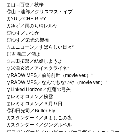
◎山口百恵／秋桜
◎山下達郎／クリスマス・イブ
◎YUI／CHE.R.RY
◎ゆず／雨のち晴レルヤ
◎ゆず／いつか
◎ゆず／栄光の架橋
◎ユニコーン／すばらしい日々*
◎吉 幾三／酒よ
◎吉田拓郎／結婚しようよ
◎米津玄師／アイネクライネ*
◎RADWIMPS／前前前世（movie ver.）*
◎RADWIMPS／なんでもないや（movie ver.）*
◎Linked Horizon／紅蓮の弓矢
◎レミオロメン／粉雪
◎レミオロメン／３月９日
◎和田光司／Butter-Fly
◎スタンダード／きよしこの夜
◎スタンダード／ジングルベル
◎スタンダード／ハッピー・バースデイ・トゥ・ユー