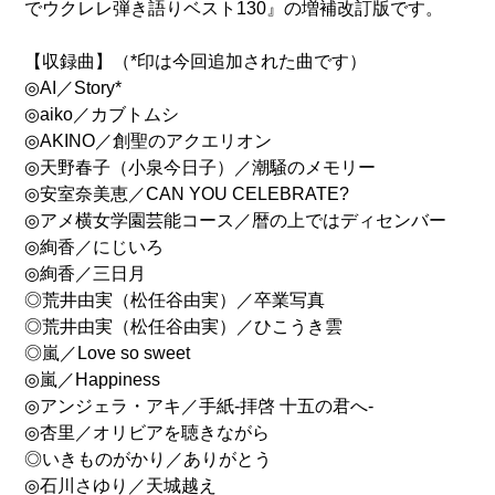
でウクレレ弾き語りベスト130』の増補改訂版です。
【収録曲】（*印は今回追加された曲です）
◎AI／Story*
◎aiko／カブトムシ
◎AKINO／創聖のアクエリオン
◎天野春子（小泉今日子）／潮騒のメモリー
◎安室奈美恵／CAN YOU CELEBRATE?
◎アメ横女学園芸能コース／暦の上ではディセンバー
◎絢香／にじいろ
◎絢香／三日月
◎荒井由実（松任谷由実）／卒業写真
◎荒井由実（松任谷由実）／ひこうき雲
◎嵐／Love so sweet
◎嵐／Happiness
◎アンジェラ・アキ／手紙-拝啓 十五の君へ-
◎杏里／オリビアを聴きながら
◎いきものがかり／ありがとう
◎石川さゆり／天城越え