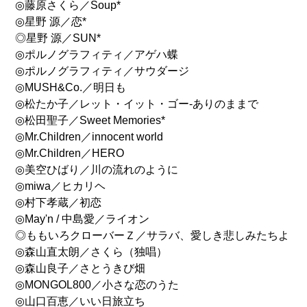
◎藤原さくら／Soup*
◎星野 源／恋*
◎星野 源／SUN*
◎ポルノグラフィティ／アゲハ蝶
◎ポルノグラフィティ／サウダージ
◎MUSH&Co.／明日も
◎松たか子／レット・イット・ゴー-ありのままで
◎松田聖子／Sweet Memories*
◎Mr.Children／innocent world
◎Mr.Children／HERO
◎美空ひばり／川の流れのように
◎miwa／ヒカリヘ
◎村下孝蔵／初恋
◎May'n / 中島愛／ライオン
◎ももいろクローバーＺ／サラバ、愛しき悲しみたちよ
◎森山直太朗／さくら（独唱）
◎森山良子／さとうきび畑
◎MONGOL800／小さな恋のうた
◎山口百恵／いい日旅立ち