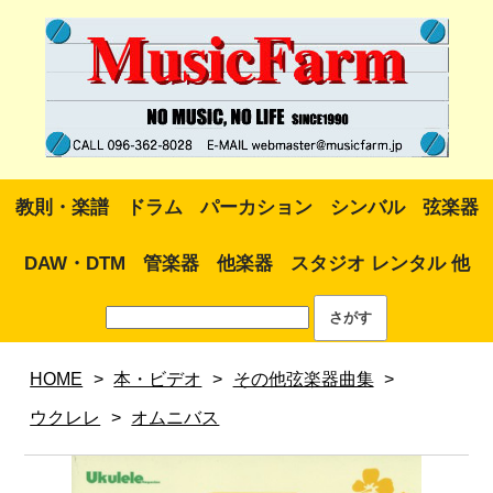
教則・楽譜
ドラム
パーカション
シンバル
弦楽器
DAW・DTM
管楽器
他楽器
スタジオ レンタル 他
HOME
>
本・ビデオ
>
その他弦楽器曲集
>
ウクレレ
>
オムニバス