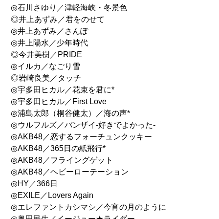
◎石川さゆり／津軽海峡・冬景色
◎井上あずみ／君をのせて
◎井上あずみ／さんぽ
◎井上陽水／少年時代
◎今井美樹／PRIDE
◎イルカ／なごり雪
◎岩崎良美／タッチ
◎宇多田ヒカル／花束を君に*
◎宇多田ヒカル／First Love
◎浦島太郎（桐谷健太）／海の声*
◎ウルフルズ／バンザイ-好きでよかった-
◎AKB48／恋するフォーチュンクッキー
◎AKB48／365日の紙飛行*
◎AKB48／フライングゲット
◎AKB48／ヘビーローテーション
◎HY／366日
◎EXILE／Lovers Again
◎エレファントカシマシ／今宵の月のように
◎奥田民生／イージュー★ライダー