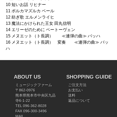
10 短いお話 リヒナー
11 ポルカマズルカ ベール
12 紡ぎ歌 エルメンライヒ
13 魔法にかけられた王女 田丸信明
14 エリーゼのために ベートーヴェン
15 メヌエット（ト長調） ≪連弾の曲≫ バッハ
16 メヌエット（ト長調） 変奏 ≪連弾の曲≫ バッ
ハ
ABOUT US
SHOPPING GUIDE
ミュージックファーム
ご注文方法
〒862-0976
お支払い
熊本県熊本市中央区九品
送料
寺6-1-22
返品について
TEL 096-362-8028
FAX 096-300-3496
MAIL