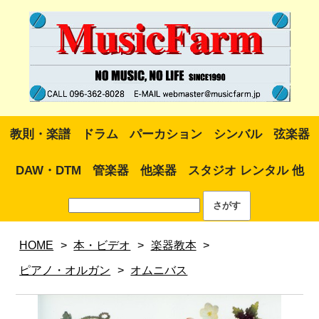
教則・楽譜
ドラム
パーカション
シンバル
弦楽器
DAW・DTM
管楽器
他楽器
スタジオ レンタル 他
HOME
>
本・ビデオ
>
楽器教本
>
ピアノ・オルガン
>
オムニバス