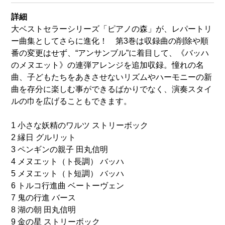
詳細
大ベストセラーシリーズ「ピアノの森」が、レパートリ
ー曲集としてさらに進化！ 第3巻は収録曲の削除や順
番の変更はせず、“アンサンブル”に着目して、《バッハ
のメヌエット》の連弾アレンジを追加収録。憧れの名
曲、子どもたちをあきさせないリズムやハーモニーの新
曲を存分に楽しむ事ができるばかりでなく、演奏スタイ
ルの巾を広げることもできます。
1 小さな妖精のワルツ ストリーボック
2 縁日 グルリット
3 ペンギンの親子 田丸信明
4 メヌエット（ト長調） バッハ
5 メヌエット（ト短調） バッハ
6 トルコ行進曲 ベートーヴェン
7 鬼の行進 バース
8 湖の朝 田丸信明
9 金の星 ストリーボック