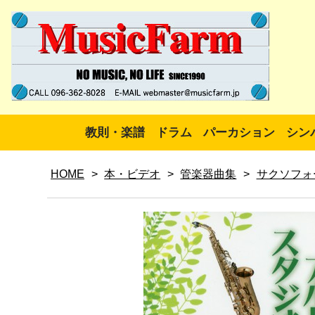
教則・楽譜
ドラム
パーカション
シン
HOME
>
本・ビデオ
>
管楽器曲集
>
サクソフォ