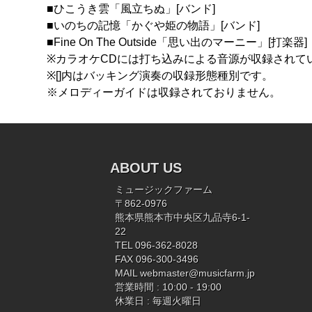
■ひこうき雲「風立ちぬ」[バンド]
■いのちの記憶「かぐや姫の物語」[バンド]
■Fine On The Outside「思い出のマーニー」[打楽器]
※カラオケCDには打ち込みによる音源が収録されて
※[]内はバッキング演奏の収録形態種別です。
※メロディーガイドは収録されておりません。
ABOUT US
ミュージックファーム
〒862-0976
熊本県熊本市中央区九品寺6-1-
22
TEL 096-362-8028
FAX 096-300-3496
MAIL
webmaster@musicfarm.jp
営業時間 : 10:00 - 19:00
休業日 : 毎週火曜日