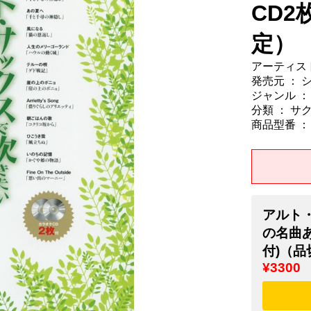
CD2
定）
アーティスト
発売元 ：
ジャンル ：
分類 ： サ
商品型番 ： 9
アルト
の名曲あ
付)（
¥3300