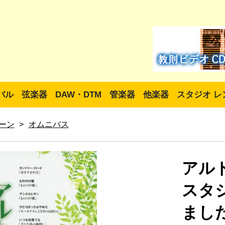
バル
弦楽器
DAW・DTM
管楽器
他楽器
スタジオ レ
ーン
>
オムニバス
アル
スタ
ました