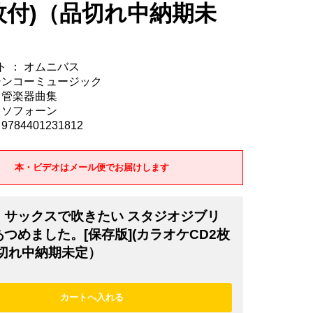
枚付)（品切れ中納期未
 ： オムニバス
 シンコーミュージック
 管楽器曲集
クソフォーン
784401231812
本・ビデオはメール便でお届けします
・サックスで吹きたい スタジオジブリ
つめました。[保存版](カラオケCD2枚
品切れ中納期未定）