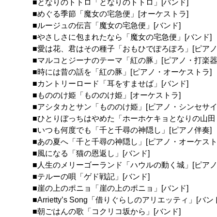
■となりのトトロ「となりのトトロ」[バンド]
■めぐる季節「魔女の宅急便」[オーケストラ]
■ルージュの伝言「魔女の宅急便」[バンド]
■やさしさに包まれたなら「魔女の宅急便」[バンド]
■愛は花、君はその種子「おもひでぽろぽろ」[ピアノ
■マルコとジーナのテーマ「紅の豚」[ピアノ・打楽器
■時には昔の話を「紅の豚」[ピアノ・オーケストラ]
■カントリーロード「耳をすませば」[バンド]
■もののけ姫「もののけ姫」[オーケストラ]
■アシタカとサン「もののけ姫」[ピアノ・シンセサイ
■ひとりぼっちはやめた「ホーホケキョとなりの山田く
■いつも何度でも「千と千尋の神隠し」[ピアノ伴奏]
■あの夏へ「千と千尋の神隠し」[ピアノ・オーケスト
■風になる「猫の恩返し」[バンド]
■人生のメリーゴーランド「ハウルの動く城」[ピアノ
■テルーの唄「ゲド戦記」[バンド]
■崖の上のポニョ「崖の上のポニョ」[バンド]
■Arrietty’s Song「借りぐらしのアリエッティ」[バン
■朝ごはんの歌「コクリコ坂から」[バンド]